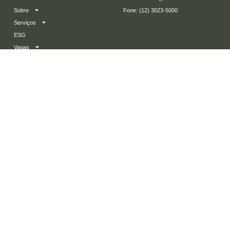
Sobre
​Fone: (12) 3023-5000
Serviços
ESG
Vagas
Parcerias
Blog
Fale Conosco
SHA Comércio de Alimentos
(Matriz)
Avenida Lucas Nogueira Garcês, 2600 Jacareí
– SP